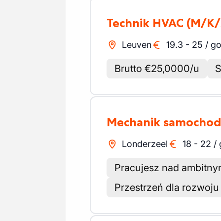
Technik HVAC
(M/K/
Leuven
19.3
-
25
/
go
Brutto €25,0000/u
S
Mechanik samocho
Londerzeel
18
-
22
/
Pracujesz nad ambitny
Przestrzeń dla rozwoju