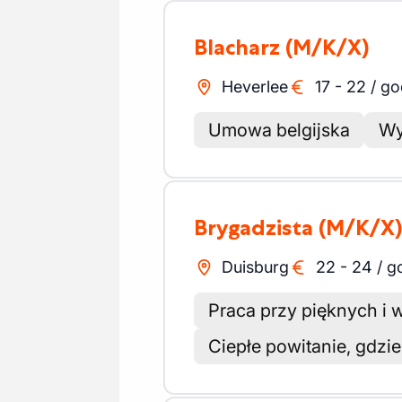
Blacharz
(M/K/X)
Heverlee
17
-
22
/
go
Umowa belgijska
Wy
Brygadzista
(M/K/X
Duisburg
22
-
24
/
g
Praca przy pięknych i
Ciepłe powitanie, gdzi