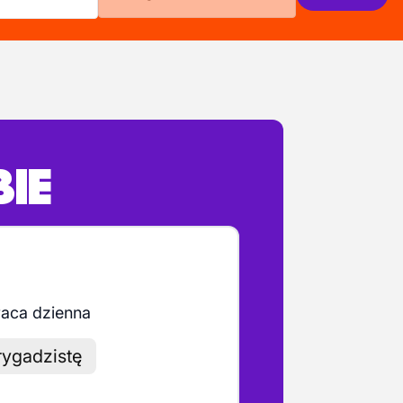
BIE
raca dzienna
ygadzistę