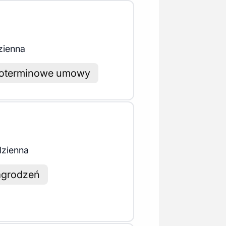
zienna
oterminowe umowy
dzienna
agrodzeń