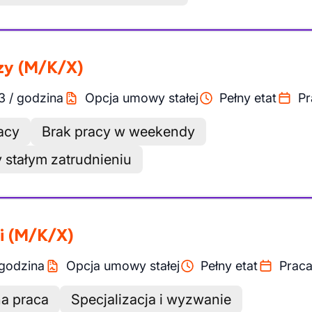
zy
(M/K/X)
3
/
godzina
Opcja umowy stałej
Pełny etat
Pr
acy
Brak pracy w weekendy
 stałym zatrudnieniu
i
(M/K/X)
godzina
Opcja umowy stałej
Pełny etat
Praca
a praca
Specjalizacja i wyzwanie