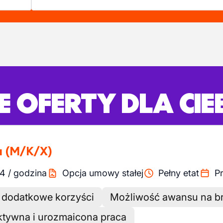
 OFERTY DLA CIE
u
(M/K/X)
.4
/
godzina
Opcja umowy stałej
Pełny etat
P
 dodatkowe korzyści
Możliwość awansu na br
ktywna i urozmaicona praca