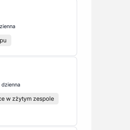
zienna
opu
 dzienna
ce w zżytym zespole