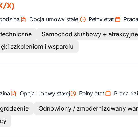
K/X)
godzina
Opcja umowy stałej
Pełny etat
Praca
 techniczne
Samochód służbowy + atrakcyjne
ęki szkoleniom i wsparciu
zina
Opcja umowy stałej
Pełny etat
Praca dz
grodzenie
Odnowiony / zmodernizowany war
acy