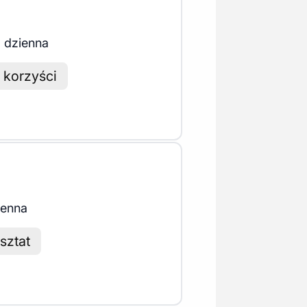
 dzienna
 korzyści
ienna
sztat