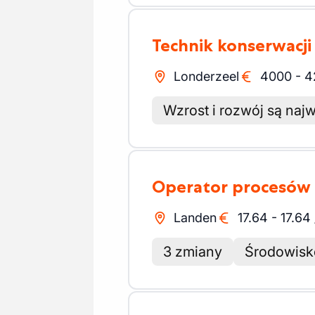
Technik konserwacj
Londerzeel
4000
-
4
Wzrost i rozwój są naj
Operator procesów
Landen
17.64
-
17.64
3 zmiany
Środowisk