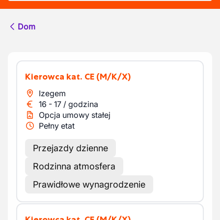
Dom
Kierowca kat. CE
(M/K/X)
Izegem
16
-
17
/
godzina
Opcja umowy stałej
Pełny etat
Przejazdy dzienne
Rodzinna atmosfera
Prawidłowe wynagrodzenie
Kierowca kat. CE
(M/K/X)