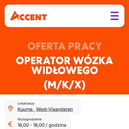
OFERTA PRACY
OPERATOR WÓZKA
WIDŁOWEGO
(M/K/X)
Lokalizacja
Kuurne
,
West-Vlaanderen
Wynagrodzenie
16,00
-
18,00
/
godzina