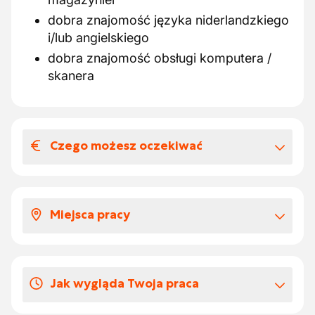
dobra znajomość języka niderlandzkiego
i/lub angielskiego
dobra znajomość obsługi komputera /
skanera
Czego możesz oczekiwać
Wynagrodzenia i benefitów
pozapłacowych
Miejsca pracy
Rynkowe wynagrodzenie
Premia za zmianę
Pracujesz jako magazynier w dziale logistyki
firmy spożywczej.
Dni urlopowych
Jak wygląda Twoja praca
Jesteś na urlopie w czasie ferii jesiennych
oraz między Bożym Narodzeniem a