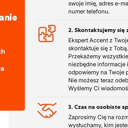
swoje imię, adres e-ma
numer telefonu.
anie
2. Skontaktujemy się 
Ekspert Accent z Twoj
skontaktuje się z Tobą
ch
Przekażemy wszystki
niezbędne informacje 
ra
odpowiemy na Twoje p
Nie możesz teraz ode
Wyślemy Ci wiadomoś
3. Czas na osobiste s
Zaprosimy Cię na roz
wysłuchamy, kim jeste