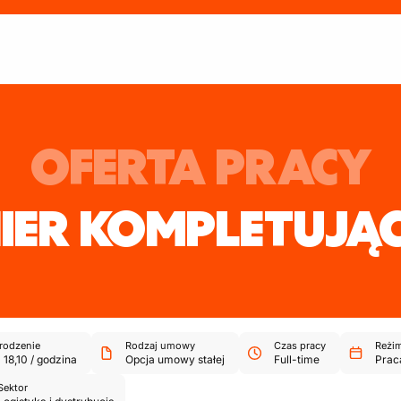
OFERTA PRACY
ER KOMPLETUJĄ
odzenie
Rodzaj umowy
Czas pracy
Reżim
-
18,10
/
godzina
Opcja umowy stałej
Full-time
Prac
Sektor