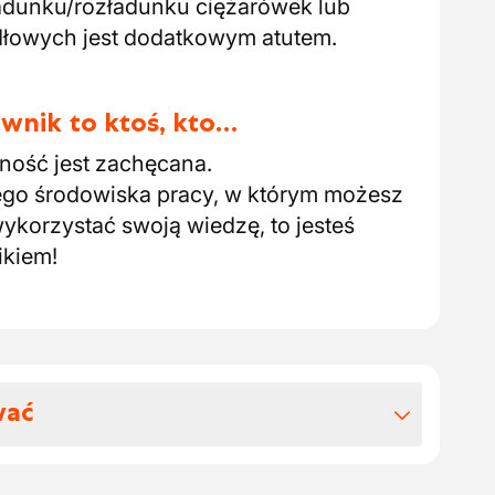
adunku/rozładunku ciężarówek lub
łowych jest dodatkowym atutem.
wnik to ktoś, kto…
nność jest zachęcana.
cego środowiska pracy, w którym możesz
ykorzystać swoją wiedzę, to jesteś
ikiem!
wać
 benefitów pozapłacowych