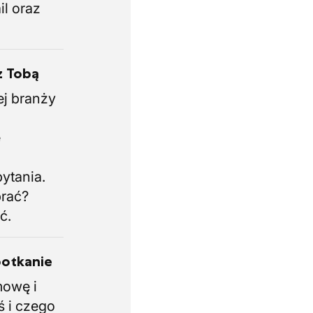
il oraz
z Tobą
ej branży
.
e
i
ytania.
brać?
ć.
potkanie
mowę i
ś i czego