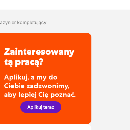
azynier kompletujący
Zainteresowany
tą pracą?
Aplikuj, a my do
Ciebie zadzwonimy,
aby lepiej Cię poznać.
Aplikuj teraz