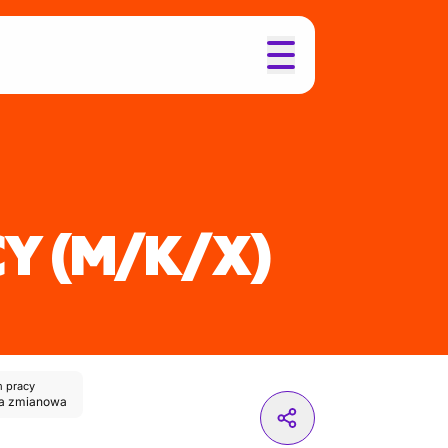
CY
(M/K/X)
 pracy
a zmianowa