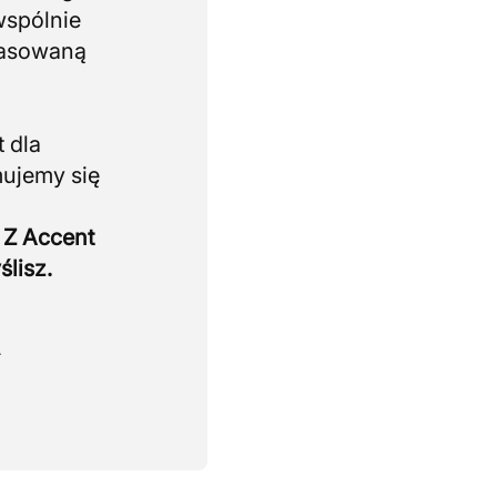
wspólnie
pasowaną
 dla
mujemy się
 Z Accent
ślisz.
.