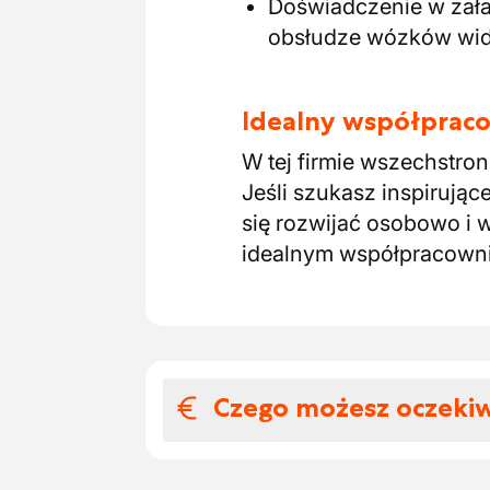
Doświadczenie w zał
obsłudze wózków wid
Idealny współpraco
W tej firmie wszechstro
Jeśli szukasz inspirują
się rozwijać osobowo i w
idealnym współpracown
Czego możesz oczeki
Wynagrodzenia i