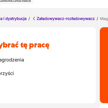
Logistyka i dystrybucja
a i dystrybucja
/
Załadowywacz-rozładowywacz
/
Mag
brać tę pracę
agrodzenia
rzyści
y