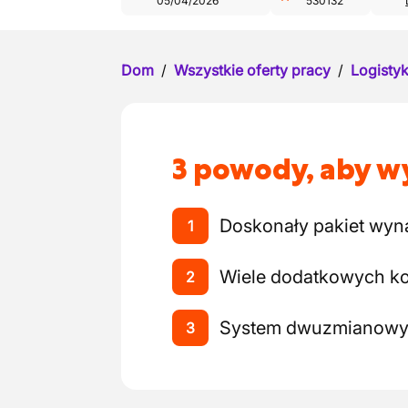
05/04/2026
530132
Dom
/
Wszystkie oferty pracy
/
Logistyk
3 powody, aby wy
Doskonały pakiet wyn
1
Wiele dodatkowych ko
2
System dwuzmianow
3