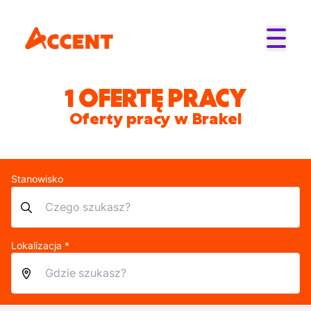
1 OFERTĘ PRACY
Oferty pracy w Brakel
Stanowisko
Lokalizacja *