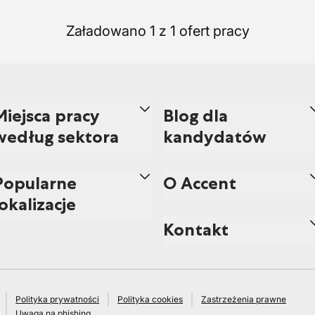
Załadowano 1 z 1 ofert pracy
Miejsca pracy
Blog dla
według sektora
kandydatów
Popularne
O Accent
lokalizacje
Kontakt
Polityka prywatności
Polityka cookies
Zastrzeżenia prawne
Uwaga na phishing