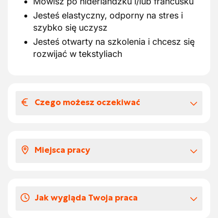
Mówisz po niderlandzku i/lub francusku
Jesteś elastyczny, odporny na stres i
szybko się uczysz
Jesteś otwarty na szkolenia i chcesz się
rozwijać w tekstyliach
Czego możesz oczekiwać
Wynagrodzenia i benefitów
pozapłacowych
Miejsca pracy
Piękne wynagrodzenie w wysokości €
17,00/godz.
Pracujesz w organizacji zatrudniającej
Przyjemne środowisko pracy
ponad 630 pracowników, z główną siedzibą
Szkolenie odbywa się w zespole
Jak wygląda Twoja praca
w Ronse. Produkcja odbywa się w
dziennym
Czechach, a biura sprzedaży znajdują się w