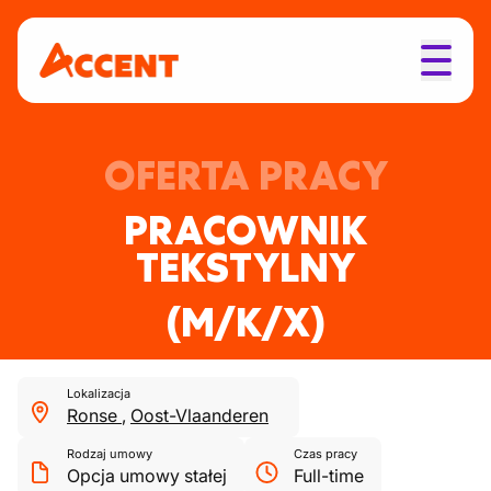
OFERTA PRACY
PRACOWNIK
TEKSTYLNY
(M/K/X)
Lokalizacja
Ronse
,
Oost-Vlaanderen
Rodzaj umowy
Czas pracy
Opcja umowy stałej
Full-time