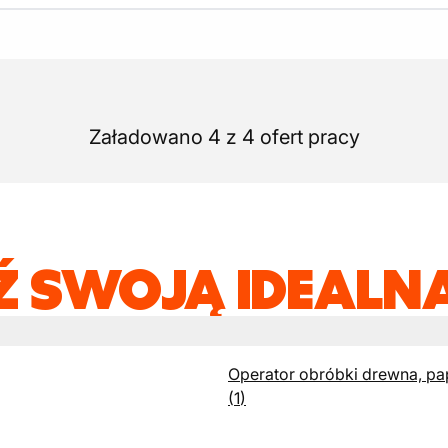
Załadowano 4 z 4 ofert pracy
Ź SWOJĄ IDEALNĄ
Operator obróbki drewna, pap
(
1
)