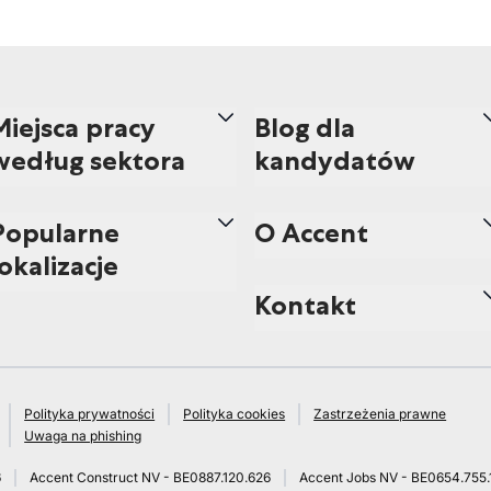
Miejsca pracy
Blog dla
według sektora
kandydatów
Popularne
O Accent
lokalizacje
Kontakt
Polityka prywatności
Polityka cookies
Zastrzeżenia prawne
Uwaga na phishing
6
Accent Construct NV - BE0887.120.626
Accent Jobs NV - BE0654.755.