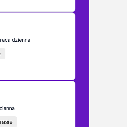
raca dzienna
ć
zienna
rasie