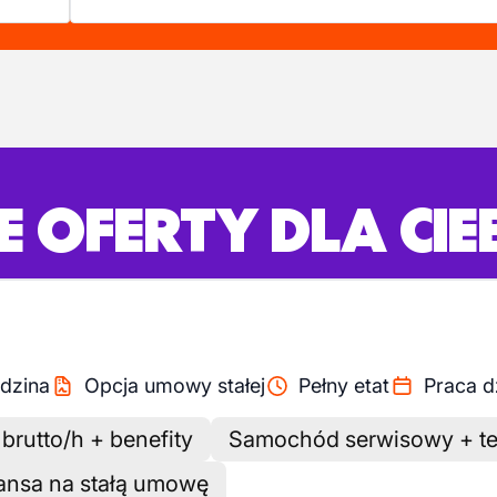
 OFERTY DLA CIE
dzina
Opcja umowy stałej
Pełny etat
Praca d
rutto/h + benefity
Samochód serwisowy + te
ansa na stałą umowę