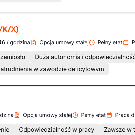
/K/X)
46
/
godzina
Opcja umowy stałej
Pełny etat
P
rzemiosło
Duża autonomia i odpowiedzialnoś
zatrudnienia w zawodzie deficytowym
dzina
Opcja umowy stałej
Pełny etat
Praca d
enie
Odpowiedzialność w pracy
Zawsze w t