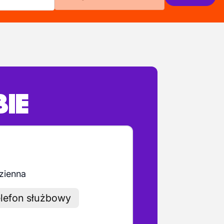
BIE
zienna
lefon służbowy