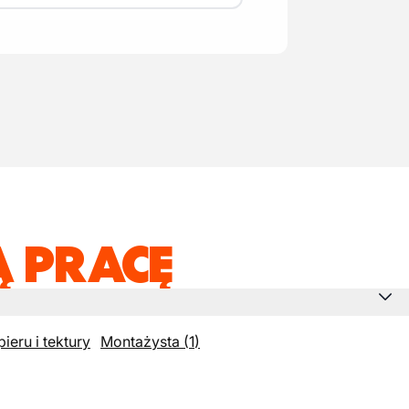
 PRACĘ
ieru i tektury
Montażysta
(
1
)