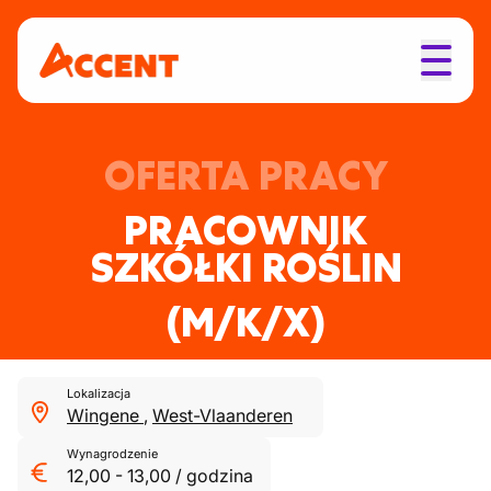
OFERTA PRACY
PRACOWNIK
SZKÓŁKI ROŚLIN
(M/K/X)
Lokalizacja
Wingene
,
West-Vlaanderen
Wynagrodzenie
12,00
-
13,00
/
godzina