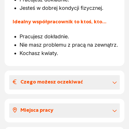
Jesteś w dobrej kondycji fizycznej.
Idealny współpracownik to ktoś, kto…
Pracujesz dokładnie.
Nie masz problemu z pracą na zewnątrz.
Kochasz kwiaty.
Czego możesz oczekiwać
Wynagrodzenia i benefitów
pozapłacowych
Miejsca pracy
Twoje wynagrodzenie wynosi od 12 do 13
euro za godzinę.
Pracujesz zarówno w terenie, jak i w