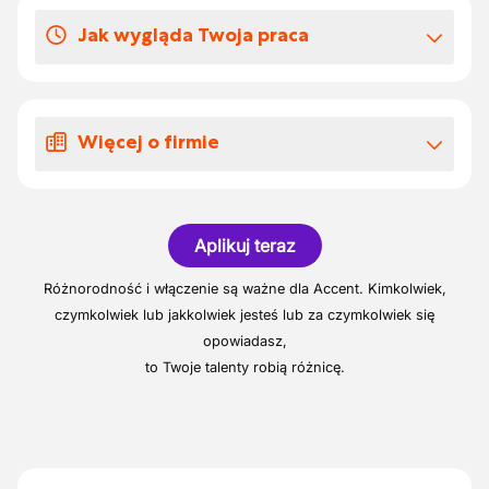
szklarni.
Dni urlopowych
Jak wygląda Twoja praca
Twój urlop jest ustalany wspólnie, zgodnie z
planem pracy i potrzebami zespołu.
Pracujesz w szkółce roślin.
Sadzisz rośliny w doniczkach.
Więcej o firmie
Ustawiasz doniczki na polu.
Podlewasz rośliny.
Szkółka roślin wieloletnich.
Przygotowujesz zamówienia dla klientów.
Aplikuj teraz
Różnorodność i włączenie są ważne dla Accent. Kimkolwiek,
czymkolwiek lub jakkolwiek jesteś lub za czymkolwiek się
opowiadasz,
to Twoje talenty robią różnicę.