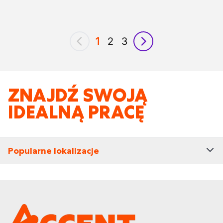
1
2
3
poprzedni
następny
ZNAJDŹ SWOJĄ
IDEALNĄ PRACĘ
Popularne lokalizacje