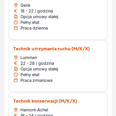
Genk
18
-
22
/
godzina
Opcja umowy stałej
Pełny etat
Praca dzienna
Technik utrzymania ruchu
(M/K/X)
Lummen
22
-
28
/
godzina
Opcja umowy stałej
Pełny etat
Praca zmianowa
Technik konserwacji
(M/K/X)
Hamont-Achel
19
-
24
/
godzina