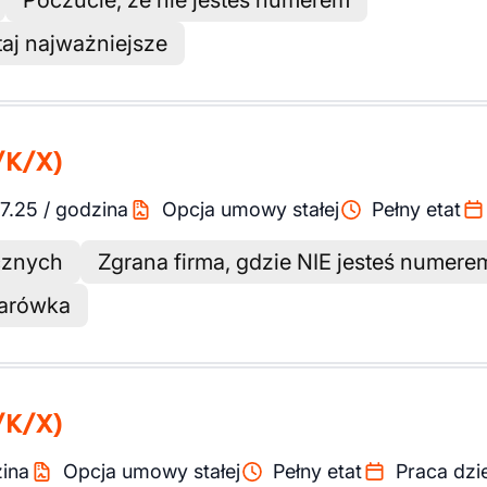
Poczucie, że nie jesteś numerem
taj najważniejsze
/K/X)
17.25
/
godzina
Opcja umowy stałej
Pełny etat
cznych
Zgrana firma, gdzie NIE jesteś numere
żarówka
/K/X)
ina
Opcja umowy stałej
Pełny etat
Praca dzi