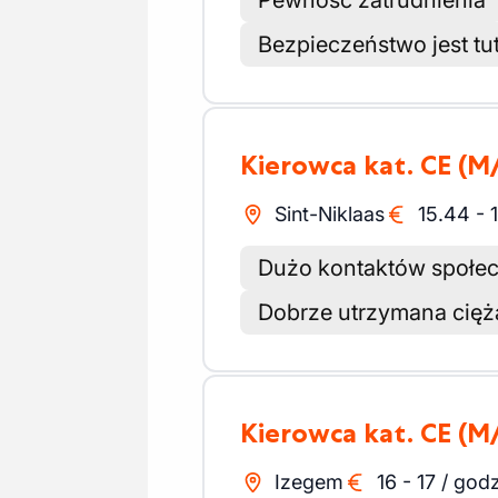
Pewność zatrudnienia
Bezpieczeństwo jest tu
Kierowca kat. CE
(M
Sint-Niklaas
15.44
-
Dużo kontaktów społe
Dobrze utrzymana cię
Kierowca kat. CE
(M
Izegem
16
-
17
/
godz