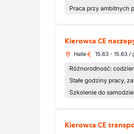
Praca przy ambitnych p
Kierowca CE nacze
Halle
15.63
-
15.63
/
Różnorodność: codzien
Stałe godziny pracy, 
Szkolenie do samodzi
Kierowca CE trans