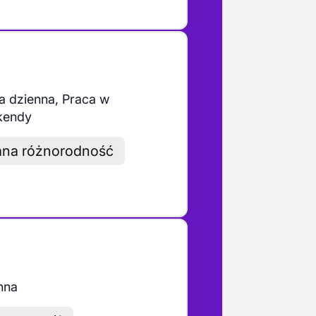
a dzienna, Praca w
kendy
na różnorodność
nna