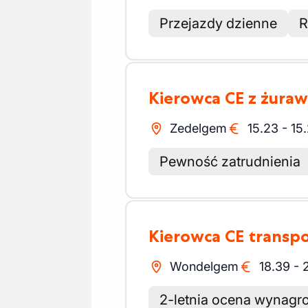
Przejazdy dzienne
R
Kierowca CE z żur
Zedelgem
15.23
-
15
Pewność zatrudnienia
Kierowca CE tran
Wondelgem
18.39
-
2-letnia ocena wynagr