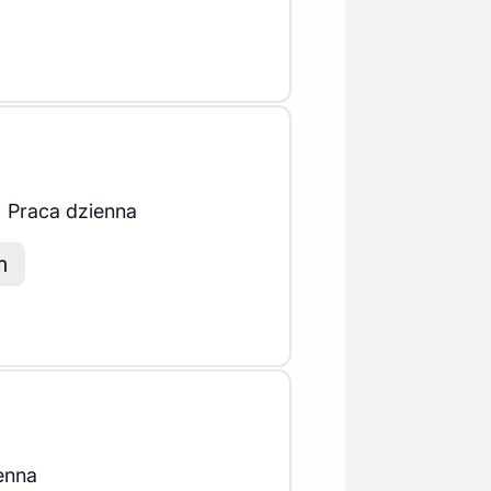
Praca dzienna
m
enna