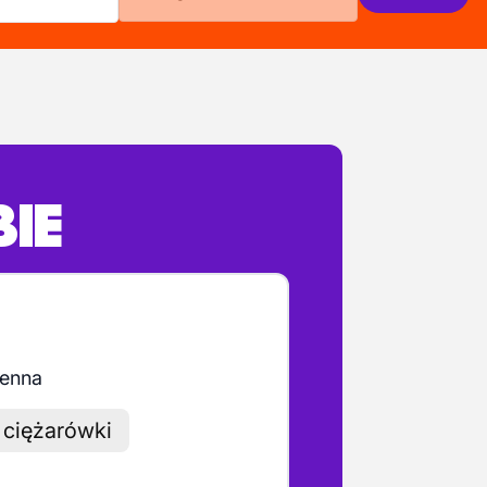
BIE
ienna
 ciężarówki