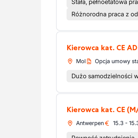
Stała, pełnoetatowa pr
Różnorodna praca z od
Kierowca kat. CE A
Mol
Opcja umowy sta
Dużo samodzielności w
Kierowca kat. CE
(M
Antwerpen
15.3
-
15.