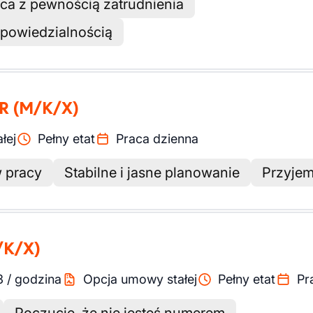
aca z pewnością zatrudnienia
powiedzialnością
DR
(M/K/X)
łej
Pełny etat
Praca dzienna
 pracy
Stabilne i jasne planowanie
Przyjem
/K/X)
3
/
godzina
Opcja umowy stałej
Pełny etat
Pr