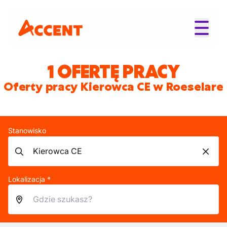
1 OFERTĘ PRACY
Oferty pracy Kierowca CE w Roeselare
Stanowisko
Lokalizacja *