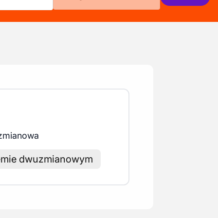
 zmianowa
temie dwuzmianowym