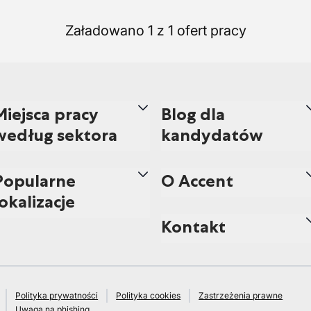
Załadowano 1 z 1 ofert pracy
Miejsca pracy
Blog dla
według sektora
kandydatów
Popularne
O Accent
lokalizacje
Kontakt
Polityka prywatności
Polityka cookies
Zastrzeżenia prawne
Uwaga na phishing