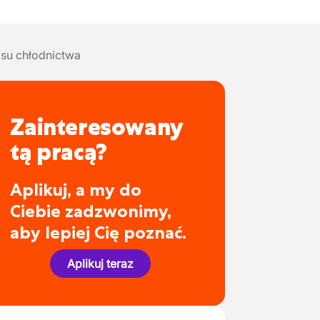
isu chłodnictwa
Zainteresowany
tą pracą?
Aplikuj, a my do
Ciebie zadzwonimy,
aby lepiej Cię poznać.
Aplikuj teraz