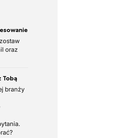
eresowanie
i zostaw
il oraz
z Tobą
ej branży
.
e
i
ytania.
brać?