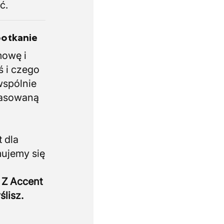
ć.
potkanie
mowę i
ś i czego
wspólnie
pasowaną
 dla
mujemy się
 Z Accent
ślisz.