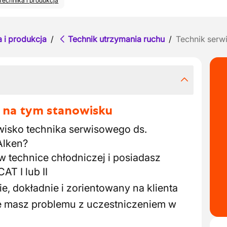
Technika i produkcja
 i produkcja
/
Technik utrzymania ruchu
/
Technik serw
 na tym stanowisku
isko technika serwisowego ds.
Alken?
 technice chłodniczej i posiadasz
AT I lub II
e, dokładnie i zorientowany na klienta
ie masz problemu z uczestniczeniem w