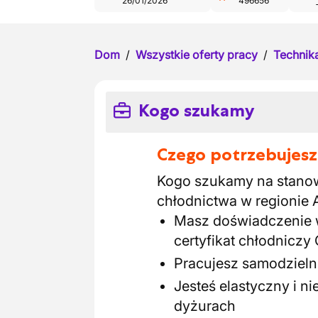
26/01/2026
496656
Dom
/
Wszystkie oferty pracy
/
Technika
Kogo szukamy
Czego potrzebujesz
Kogo szukamy na stanow
chłodnictwa w regionie 
Masz doświadczenie w
certyfikat chłodniczy C
Pracujesz samodzielni
Jesteś elastyczny i n
dyżurach