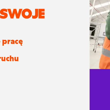
 SWOJE
ę pracę
ruchu