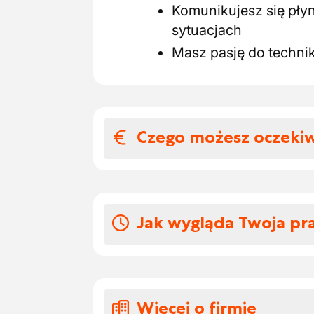
Komunikujesz się pły
sytuacjach
Masz pasję do technik
Czego możesz oczeki
Wynagrodzenia i
Jeśli zdecydujesz się pr
Jak wygląda Twoja pr
Alken jako serwisant ch
poniższego wynagrodze
Dla naszego klienta, wi
Wynagrodzenie w zal
poszukujemy Serwisanta
pensją między 16,000
rozwiązującą problemy z
Więcej o firmie
Dodatkowe korzyści