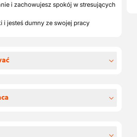
nnie i zachowujesz spokój w stresujących
i i jesteś dumny ze swojej pracy
wać
 benefitów pozapłacowych
acować dla naszego klienta w regionie
aca
łodnictwa, możesz spodziewać się
nia.
odącej firmy w sektorze HVAC,
eżności od doświadczenia, z początkową
 Chłodnictwa. Czy jesteś osobą
 a 19,000 euro
 wiedzą techniczną i pasją do