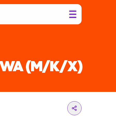
TWA
(M/K/X)