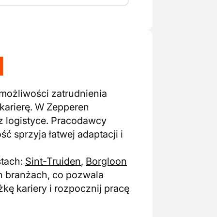
N
 możliwości zatrudnienia
 karierę. W Zepperen
z logistyce. Pracodawcy
 sprzyja łatwej adaptacji i
stach:
Sint-Truiden
,
Borgloon
h branżach, co pozwala
kę kariery i rozpocznij pracę