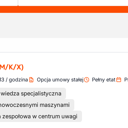
(M/K/X)
13
/
godzina
Opcja umowy stałej
Pełny etat
P
 wiedza specjalistyczna
 nowoczesnymi maszynami
a zespołowa w centrum uwagi