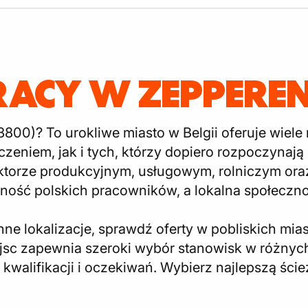
RACY W ZEPPERE
800)? To urokliwe miasto w Belgii oferuje wiele
zeniem, jak i tych, którzy dopiero rozpoczynają
ektorze produkcyjnym, usługowym, rolniczym ora
ność polskich pracowników, a lokalna społeczność
inne lokalizacje, sprawdź oferty w pobliskich mia
ejsc zapewnia szeroki wybór stanowisk w różnyc
walifikacji i oczekiwań. Wybierz najlepszą ścież