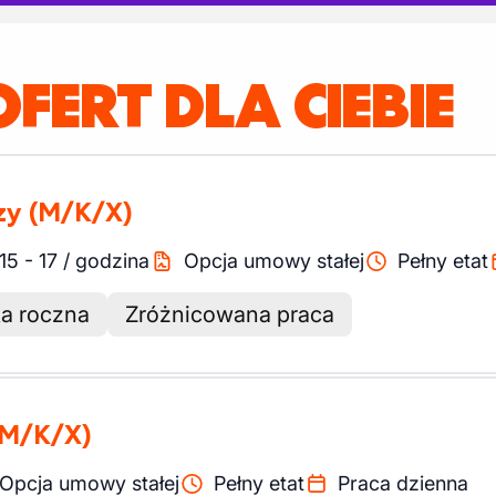
OFERT DLA CIEBIE
zy
(M/K/X)
15
-
17
/
godzina
Opcja umowy stałej
Pełny etat
a roczna
Zróżnicowana praca
(M/K/X)
Opcja umowy stałej
Pełny etat
Praca dzienna