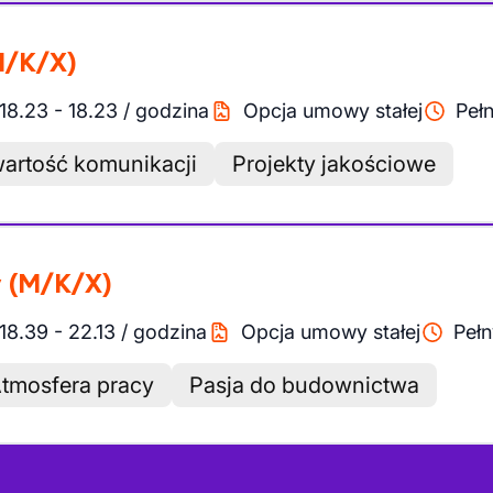
M/K/X)
18.23
-
18.23
/
godzina
Opcja umowy stałej
Pełn
artość komunikacji
Projekty jakościowe
y
(M/K/X)
18.39
-
22.13
/
godzina
Opcja umowy stałej
Pełn
tmosfera pracy
Pasja do budownictwa