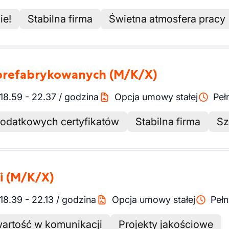
ie!
Stabilna firma
Świetna atmosfera pracy
prefabrykowanych
(M/K/X)
18.59
-
22.37
/
godzina
Opcja umowy stałej
Peł
odatkowych certyfikatów
Stabilna firma
Sz
i
(M/K/X)
18.39
-
22.13
/
godzina
Opcja umowy stałej
Pełn
artość w komunikacji
Projekty jakościowe