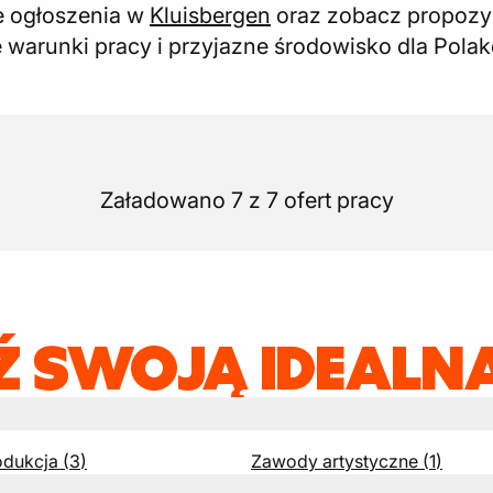
ne ogłoszenia w
Kluisbergen
oraz zobacz propozy
ne warunki pracy i przyjazne środowisko dla Pola
Załadowano 7 z 7 ofert pracy
Ź SWOJĄ IDEALNĄ
odukcja
(
3
)
Zawody artystyczne
(
1
)