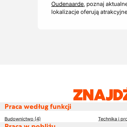
Oudenaarde
, poznaj aktual
lokalizacje oferują atrakcyj
ZNAJD
Praca według funkcji
Budownictwo
(
4
)
Technika i pr
Praca w pobliżu