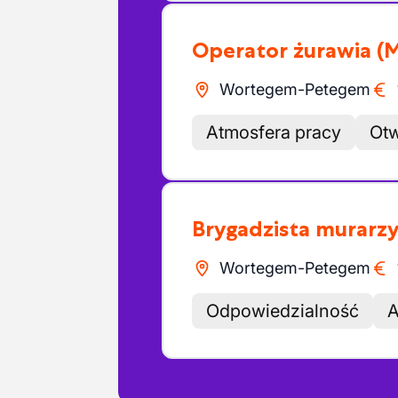
Operator żurawia
(
Wortegem-Petegem
Atmosfera pracy
Otw
Brygadzista murarz
Wortegem-Petegem
Odpowiedzialność
A