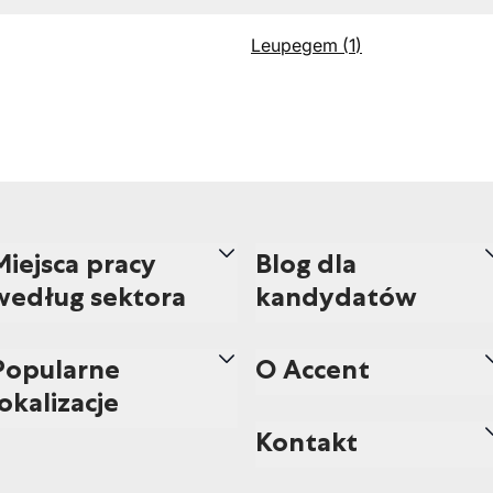
Leupegem
(
1
)
Miejsca pracy
Blog dla
według sektora
kandydatów
Popularne
O Accent
lokalizacje
Kontakt