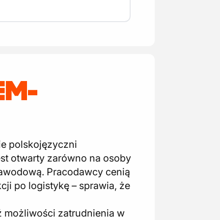
EM-
e polskojęzyczni
jest otwarty zarówno na osoby
ę zawodową. Pracodawcy cenią
i po logistykę – sprawia, że
ź możliwości zatrudnienia w