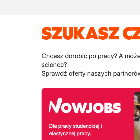
SZUKASZ C
Chcesz dorobić po pracy? A może c
science?
Sprawdź oferty naszych partneró
Dla pracy studenckiej i
elastycznej pracy.