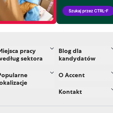
Szukaj przez CTRL-F
Miejsca pracy
Blog dla
według sektora
kandydatów
Popularne
O Accent
lokalizacje
Kontakt