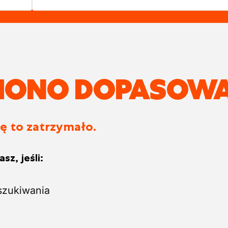
ZIONO DOPASOWA
ię to zatrzymało.
sz, jeśli:
szukiwania