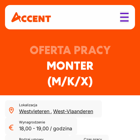
OFERTA PRACY
MONTER
(M/K/X)
Lokalizacja
Westvleteren
,
West-Vlaanderen
Wynagrodzenie
18,00
-
19,00
/
godzina
Rodzaj umowy
Czas pracy