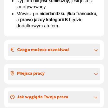
Dyplom
nie jest konieczny
, jeśli jesteś
zmotywowany.
Mówisz po
niderlandzku i/lub francusku
,
a
prawo jazdy kategorii B
będzie
dodatkowym atutem.
Czego możesz oczekiwać
Wynagrodzenia i benefitów
pozapłacowych
Miejsca pracy
Wynagrodzenie według PC 118
.
Bony żywnościowe (€8)
oraz
ekobony
.
Dołączysz do
małego i rodzinnego
Pracownicze ubranie jest zapewnione
.
zespołu
, w którym pracownicy wspierają
Coroczny
obiad z zespołem
oraz
Jak wygląda Twoja praca
się nawzajem.
okazjonalna
wizyta u Johna Deere'a
.
Komunikacja jest
bezpośrednia i