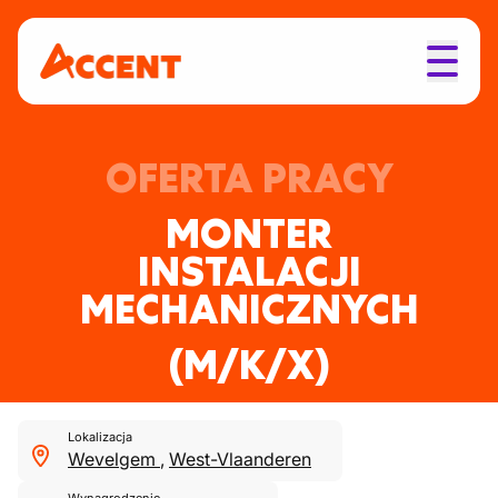
OFERTA PRACY
MONTER
INSTALACJI
MECHANICZNYCH
(M/K/X)
Lokalizacja
Wevelgem
,
West-Vlaanderen