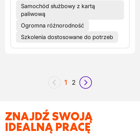
Samochód służbowy z kartą
paliwową
Ogromna różnorodność
Szkolenia dostosowane do potrzeb
1
2
poprzedni
następny
ZNAJDŹ SWOJĄ
IDEALNĄ PRACĘ