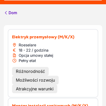
Dom
Elektryk przemysłowy
(M/K/X)
Roeselare
18
-
22
/
godzina
Opcja umowy stałej
Pełny etat
Różnorodność
Możliwości rozwoju
Atrakcyjne warunki
Monter instalacji sanitarnych
(M/K/X)