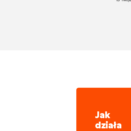
Park maszynowy jest ca
w najnowocześniejszy sp
Jak
działa