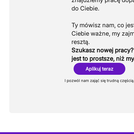
znajdziemy pracę do
do Ciebie.
Ty mówisz nam, co jest
Ciebie ważne, my zaj
Szukasz nowej pracy?
jest to prostsze, niż my
Aplikuj teraz
I pozwól nam zająć się trudną częścią