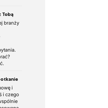
z Tobą
ej branży
.
e
i
ytania.
brać?
ć.
potkanie
mowę i
ś i czego
wspólnie