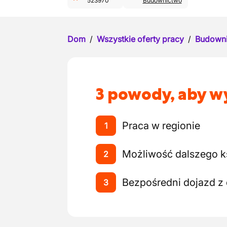
523970
Budownictwo
Dom
/
Wszystkie oferty pracy
/
Budown
3 powody, aby wy
Praca w regionie
1
Możliwość dalszego ks
2
Bezpośredni dojazd z
3