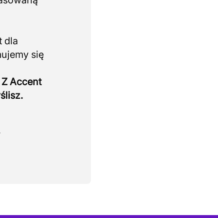
pasowaną
 dla
mujemy się
 Z Accent
ślisz.
.