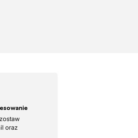
eresowanie
i zostaw
il oraz