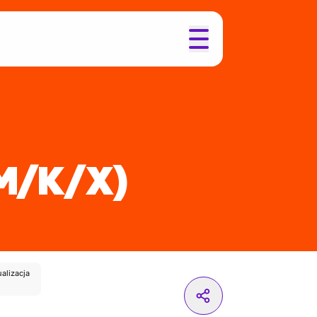
M/K/X)
ualizacja