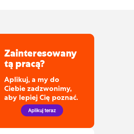
Zainteresowany
tą pracą?
Aplikuj, a my do
Ciebie zadzwonimy,
aby lepiej Cię poznać.
Aplikuj teraz