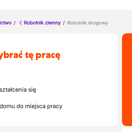
ictwo
/
Robotnik ziemny
/
Robotnik drogowy
brać tę pracę
ztałcenia się
 domu do miejsca pracy