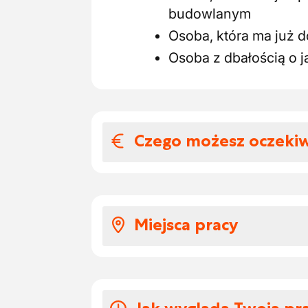
budowlanym
Osoba, która ma już
Osoba z dbałością o 
Czego możesz oczeki
Wynagrodzenia i
Oczywiście Twoja ciężka
Miejsca pracy
oczekiwać, że otrzymasz
Wynagrodzenie między
Place budowy znajdują si
od doświadczenia
Wyruszasz z domu na pi
Czeki ekologiczne o w