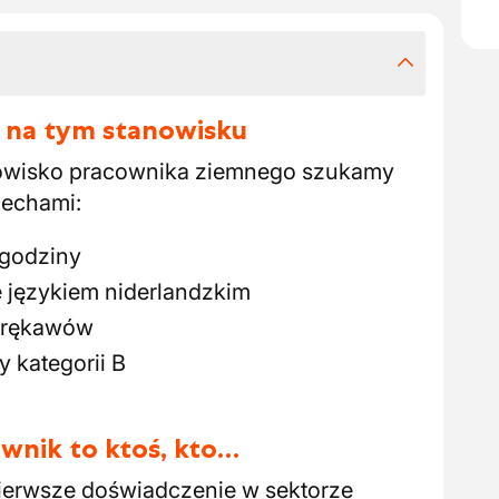
 na tym stanowisku
anowisko pracownika ziemnego szukamy
cechami:
dgodziny
e językiem niderlandzkim
ć rękawów
 kategorii B
wnik to ktoś, kto…
pierwsze doświadczenie w sektorze