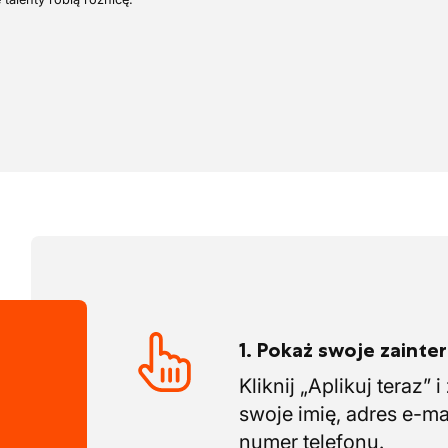
łkowicie nowy, a zespoły są wyposażone
rzęt i wyposażenie.
1. Pokaż swoje zaint
Kliknij „Aplikuj teraz” 
swoje imię, adres e-ma
numer telefonu.