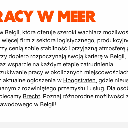
RACY W MEER
w Belgii, która oferuje szeroki wachlarz możliw
więcej firm z sektora logistycznego, produkcy
zy cenią sobie stabilność i przyjazną atmosferę
órzy dopiero rozpoczynają swoją karierę w Belgii,
raz wsparcie na każdym etapie zatrudnienia.
ukiwanie pracy w okolicznych miejscowościach,
 aktualne ogłoszenia w
Hoogstraten
, gdzie nieu
znanym z rozwiniętego przemysłu i usług. Dla os
polecamy
Brecht
. Poznaj różnorodne możliwości z
zawodowego w Belgii!