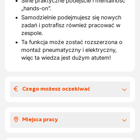
Silne praktyczne podejście i mentalność
„hands-on”.
Samodzielnie podejmujesz się nowych
zadań i potrafisz również pracować w
zespole.
Ta funkcja może zostać rozszerzona o
montaż pneumatyczny i elektryczny,
więc ta wiedza jest dużym atutem!
Czego możesz oczekiwać
Wynagrodzenia i benefitów
pozapłacowych
Miejsca pracy
Praca w młodym i dynamicznym zespole
w innowacyjnym środowisku.
Będziesz pracować w terenie u różnych
Szkolenie wewnętrzne, aby rozwijać