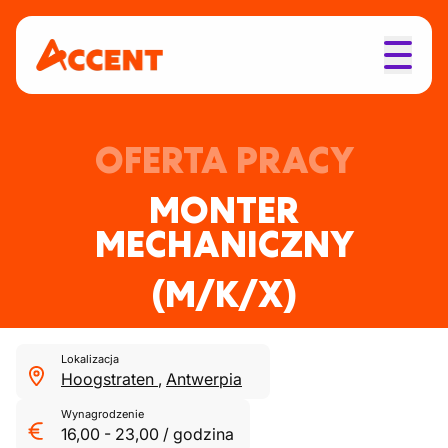
OFERTA PRACY
MONTER
MECHANICZNY
(M/K/X)
Lokalizacja
Hoogstraten
,
Antwerpia
Wynagrodzenie
16,00
-
23,00
/
godzina