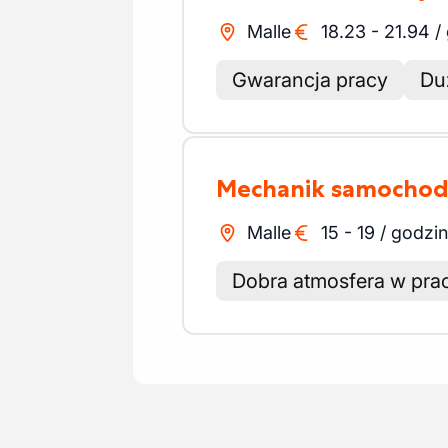
Malle
18.23
-
21.94
/
Gwarancja pracy
Du
Mechanik samocho
Malle
15
-
19
/
godzi
Dobra atmosfera w pra