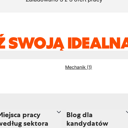
Ź SWOJĄ IDEALNĄ
Mechanik
(
1
)
Miejsca pracy
Blog dla
według sektora
kandydatów