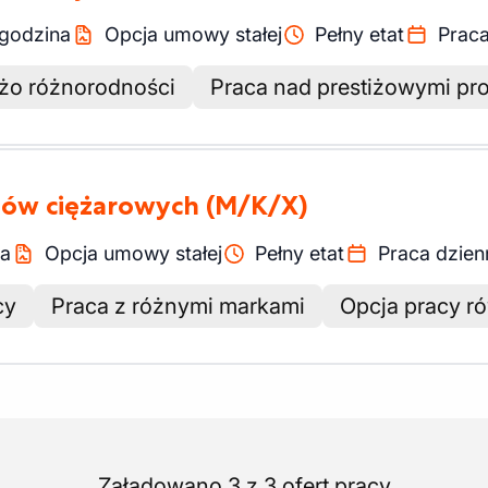
godzina
Opcja umowy stałej
Pełny etat
Praca
żo różnorodności
Praca nad prestiżowymi pro
dów ciężarowych
(M/K/X)
na
Opcja umowy stałej
Pełny etat
Praca dzien
cy
Praca z różnymi markami
Opcja pracy r
Załadowano 3 z 3 ofert pracy