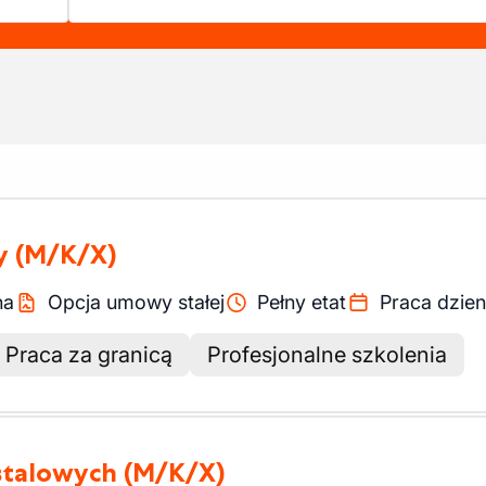
y
(M/K/X)
na
Opcja umowy stałej
Pełny etat
Praca dzie
Praca za granicą
Profesjonalne szkolenia
 stalowych
(M/K/X)