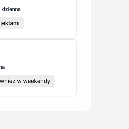
 dzienna
jektami
na
ównież w weekendy