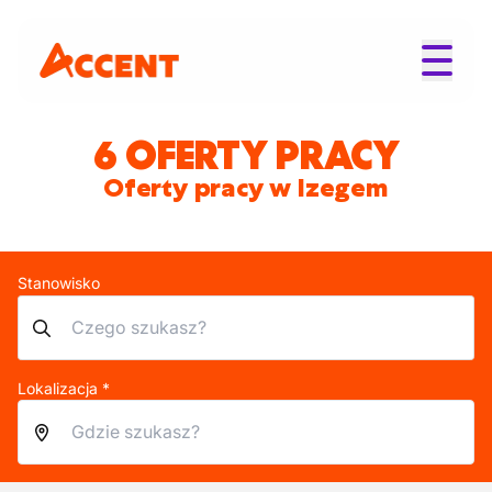
6 OFERTY PRACY
Oferty pracy w Izegem
Stanowisko
Lokalizacja *