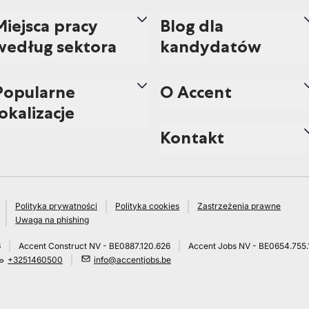
Miejsca pracy
Blog dla
według sektora
kandydatów
Popularne
O Accent
lokalizacje
Kontakt
Polityka prywatności
Polityka cookies
Zastrzeżenia prawne
Uwaga na phishing
6
Accent Construct NV - BE0887.120.626
Accent Jobs NV - BE0654.755.
+3251460500
info@accentjobs.be