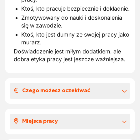
Ktoś, kto pracuje bezpiecznie i dokładnie.
Zmotywowany do nauki i doskonalenia
się w zawodzie.
Ktoś, kto jest dumny ze swojej pracy jako
murarz.
Doświadczenie jest miłym dodatkiem, ale
dobra etyka pracy jest jeszcze ważniejsza.
Czego możesz oczekiwać
Wynagrodzenia i benefitów
pozapłacowych
Miejsca pracy
Oni oferują fajną i stabilną pracę z dobrymi
warunkami zatrudnienia.
MOŻESZ OCZEKIWAĆ:
Pracujesz na budowach w regionie Antwerpii