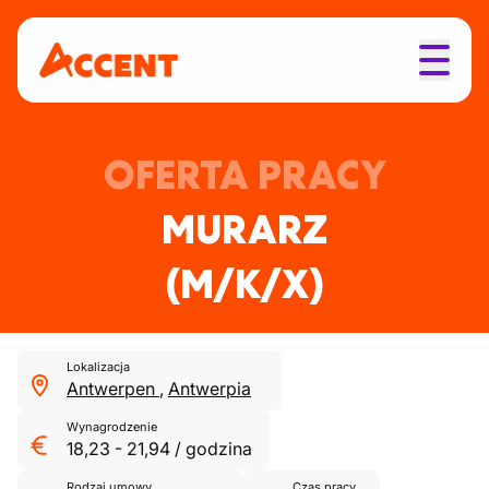
OFERTA PRACY
MURARZ
(M/K/X)
Lokalizacja
Antwerpen
,
Antwerpia
Wynagrodzenie
18,23
-
21,94
/
godzina
Rodzaj umowy
Czas pracy