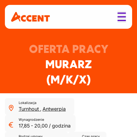
OFERTA PRACY
MURARZ
(M/K/X)
Lokalizacja
Turnhout
,
Antwerpia
Wynagrodzenie
17,85
-
20,00
/
godzina
Rodzaj umowy
Czas pracy