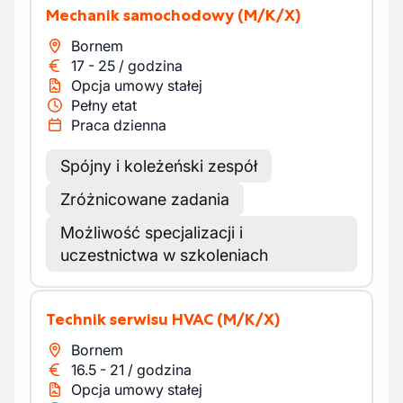
Mechanik samochodowy
(M/K/X)
Bornem
17
-
25
/
godzina
Opcja umowy stałej
Pełny etat
Praca dzienna
Spójny i koleżeński zespół
Zróżnicowane zadania
Możliwość specjalizacji i
uczestnictwa w szkoleniach
Technik serwisu HVAC
(M/K/X)
Bornem
16.5
-
21
/
godzina
Opcja umowy stałej