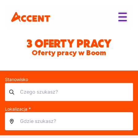
3 OFERTY PRACY
Oferty pracy w Boom
Stanowisko
Lokalizacja *