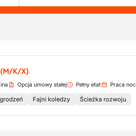
(M/K/X)
ina
Opcja umowy stałej
Pełny etat
Praca noc
agrodzeń
Fajni koledzy
Ścieżka rozwoju