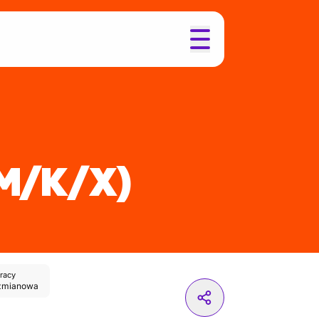
M/K/X)
racy
zmianowa