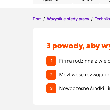
18/05/2026
491414
Dom
/
Wszystkie oferty pracy
/
Technika
3 powody, aby wy
Firma rodzinna z wie
1
Możliwość rozwoju i 
2
Nowoczesne środki i 
3