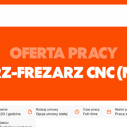
OFERTA PRACY
Z-FREZARZ CNC
(
enie
Rodzaj umowy
Czas pracy
Reżim p
,00
/
godzina
Opcja umowy stałej
Full-time
Praca 
Sektor