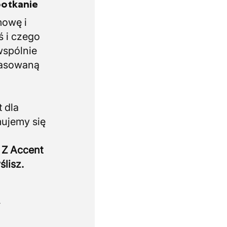
potkanie
mowę i
ś i czego
wspólnie
pasowaną
 dla
mujemy się
 Z Accent
ślisz.
.