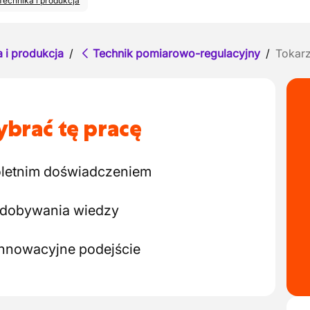
Technika i produkcja
 i produkcja
/
Technik pomiarowo-regulacyjny
/
Tokar
brać tę pracę
loletnim doświadczeniem
zdobywania wiedzy
innowacyjne podejście