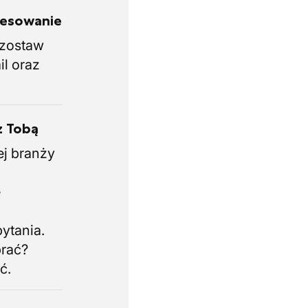
eresowanie
i zostaw
il oraz
z Tobą
ej branży
.
e
i
ytania.
brać?
ć.