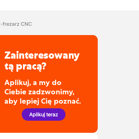
z-frezarz CNC
Zainteresowany
tą pracą?
Aplikuj, a my do
Ciebie zadzwonimy,
aby lepiej Cię poznać.
Aplikuj teraz