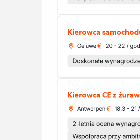
Kierowca samochod
Geluwe
20
-
22
/
god
Doskonałe wynagrodze
Kierowca CE z żur
Antwerpen
18.3
-
21
2-letnia ocena wynagr
Współpraca przy ambit