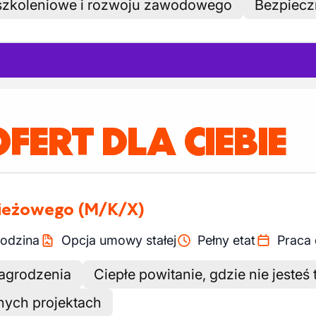
szkoleniowe i rozwoju zawodowego
Bezpiecz
OFERT DLA CIEBIE
wieżowego
(M/K/X)
odzina
Opcja umowy stałej
Pełny etat
Praca 
nagrodzenia
Ciepłe powitanie, gdzie nie jeste
nych projektach