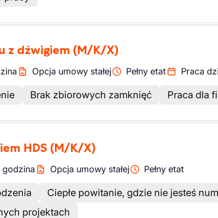
u z dźwigiem
(M/K/X)
zina
Opcja umowy stałej
Pełny etat
Praca dz
nie
Brak zbiorowych zamknięć
Praca dla f
awiem HDS
(M/K/X)
/
godzina
Opcja umowy stałej
Pełny etat
odzenia
Ciepłe powitanie, gdzie nie jesteś nu
nych projektach