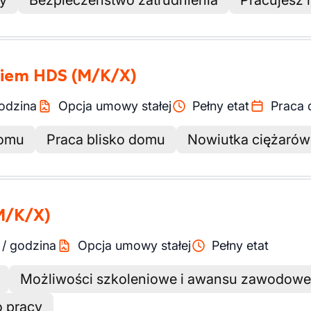
my
Bezpieczeństwo zatrudnienia
Pracujesz 
awiem HDS
(M/K/X)
odzina
Opcja umowy stałej
Pełny etat
Praca 
domu
Praca blisko domu
Nowiutka ciężaró
M/K/X)
/
godzina
Opcja umowy stałej
Pełny etat
Możliwości szkoleniowe i awansu zawodow
 pracy