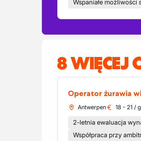
Wspaniałe możliwości 
8 WIĘCEJ 
Operator żurawia 
Antwerpen
18
-
21
/
g
2-letnia ewaluacja wy
Współpraca przy ambit