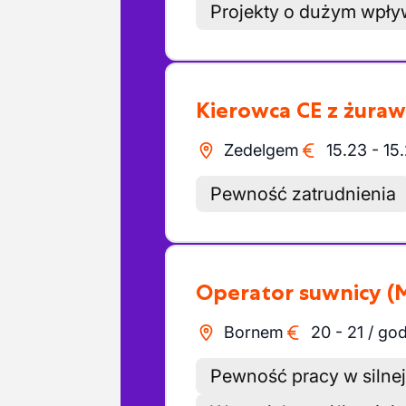
Projekty o dużym wpły
Kierowca CE z żur
Zedelgem
15.23
-
15
Pewność zatrudnienia
Operator suwnicy
(
Bornem
20
-
21
/
god
Pewność pracy w silnej i