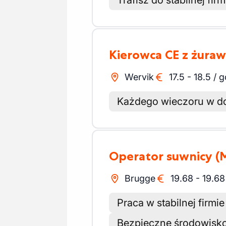
Trafisz do stabilnej fir
Kierowca CE z żur
Wervik
17.5
-
18.5
/
g
Każdego wieczoru w 
Operator suwnicy
(
Brugge
19.68
-
19.68
Praca w stabilnej firmie
Bezpieczne środowisko