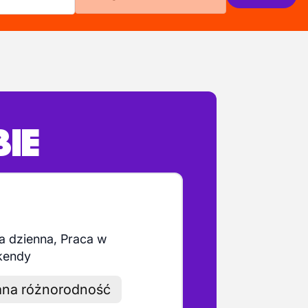
BIE
a dzienna, Praca w
kendy
na różnorodność