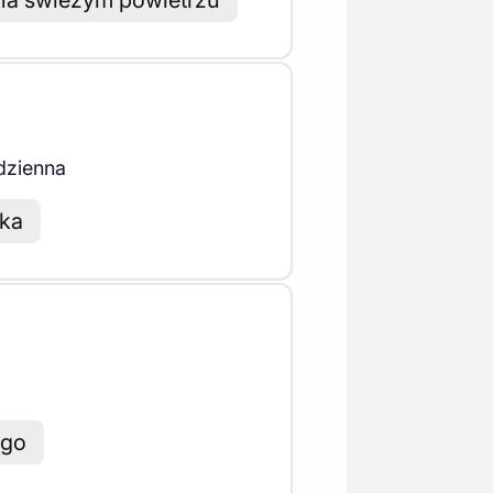
na świeżym powietrzu
dzienna
wka
ego