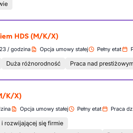
wie
awiem HDS
(M/K/X)
.23
/
godzina
Opcja umowy stałej
Pełny etat
Duża różnorodność
Praca nad prestiżowym
M/K/X)
zina
Opcja umowy stałej
Pełny etat
Praca dz
 rozwijającej się firmie