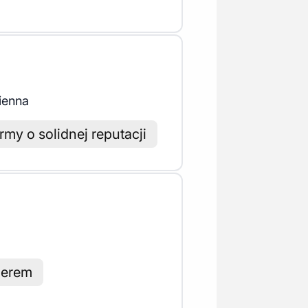
ienna
irmy o solidnej reputacji
merem