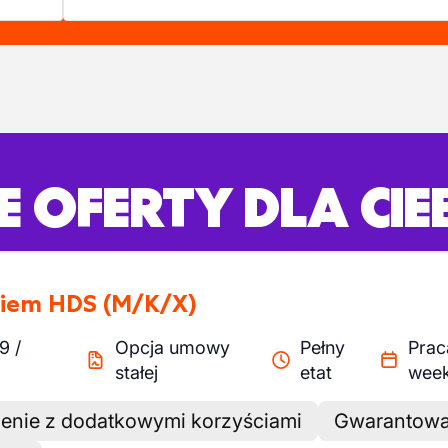
 OFERTY DLA CIE
awiem HDS
(M/K/X)
.9
/
Opcja umowy
Pełny
Prac
stałej
etat
wee
enie z dodatkowymi korzyściami
Gwarantowa