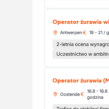
Operator żurawia 
Antwerpen
18
-
21
/
g
2-letnia ocena wynagr
Uczestnictwo w ambitn
Operator żurawia
(
16.8
-
16.8
Oostende
godzina