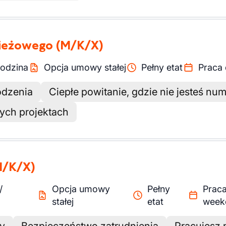
wieżowego
(M/K/X)
odzina
Opcja umowy stałej
Pełny etat
Praca 
odzenia
Ciepłe powitanie, gdzie nie jesteś nu
ych projektach
M/K/X)
/
Opcja umowy
Pełny
Praca
stałej
etat
week