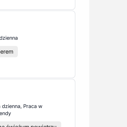
dzienna
merem
 dzienna, Praca w
endy