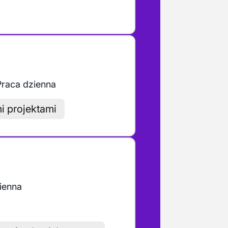
Praca dzienna
i projektami
ienna