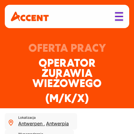
OFERTA PRACY
OPERATOR
ŻURAWIA
WIEŻOWEGO
(M/K/X)
Lokalizacja
Antwerpen
,
Antwerpia