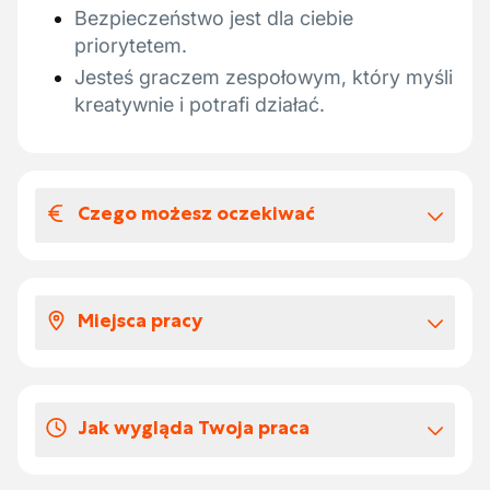
Bezpieczeństwo jest dla ciebie
priorytetem.
Jesteś graczem zespołowym, który myśli
kreatywnie i potrafi działać.
Czego możesz oczekiwać
Wynagrodzenia i benefitów
pozapłacowych
Miejsca pracy
Wynagrodzenie według doświadczenia
pc 124
Na różnych placach budowy w Belgii.
Dodatek mobilnościowy
Dodatek za dojazdy
Jak wygląda Twoja praca
Bony żywnościowe na €5
Składka emerytalna
Samodzielne obsługiwanie dźwigu