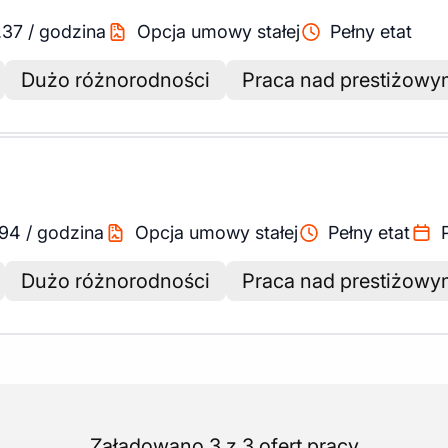
.37
/
godzina
Opcja umowy stałej
Pełny etat
Dużo różnorodności
Praca nad prestiżowym
.94
/
godzina
Opcja umowy stałej
Pełny etat
Dużo różnorodności
Praca nad prestiżowym
Załadowano 3 z 3 ofert pracy