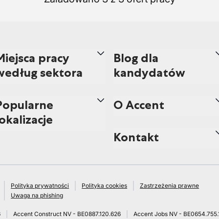
Miejsca pracy
Blog dla
według sektora
kandydatów
Popularne
O Accent
lokalizacje
Kontakt
Polityka prywatności
Polityka cookies
Zastrzeżenia prawne
Uwaga na phishing
6
Accent Construct NV - BE0887.120.626
Accent Jobs NV - BE0654.755.