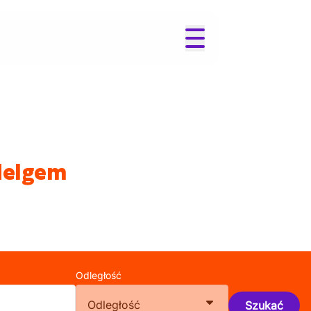
delgem
Odległość
Odległość
Szukać