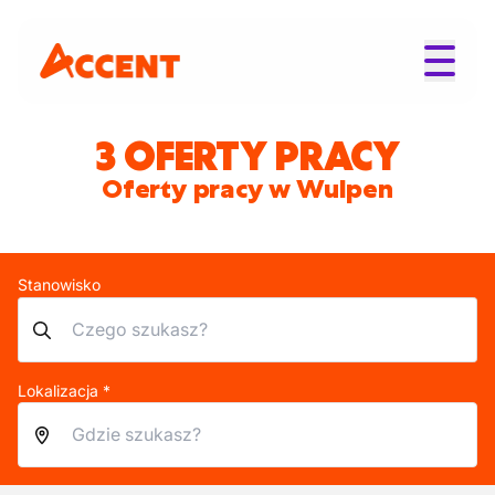
3 OFERTY PRACY
Oferty pracy w Wulpen
Stanowisko
Lokalizacja *