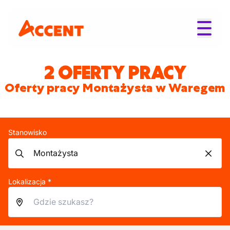
2 OFERTY PRACY
Oferty pracy Montażysta w Waregem
Stanowisko
Lokalizacja *