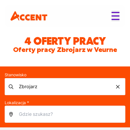
4 OFERTY PRACY
Oferty pracy Zbrojarz w Veurne
Stanowisko
Lokalizacja *