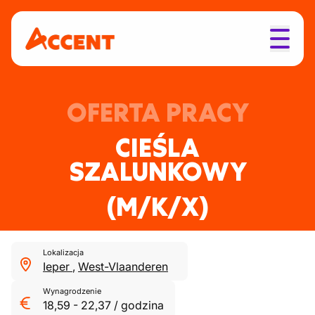
OFERTA PRACY
CIEŚLA
SZALUNKOWY
(M/K/X)
Lokalizacja
Ieper
,
West-Vlaanderen
Wynagrodzenie
18,59
-
22,37
/
godzina