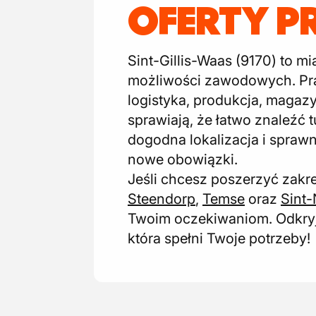
OFERTY P
Sint-Gillis-Waas (9170) to m
możliwości zawodowych. Pra
logistyka, produkcja, magaz
sprawiają, że łatwo znaleźć
dogodna lokalizacja i spraw
nowe obowiązki.
Jeśli chcesz poszerzyć zakr
Steendorp
,
Temse
oraz
Sint-
Twoim oczekiwaniom. Odkryj 
która spełni Twoje potrzeby!