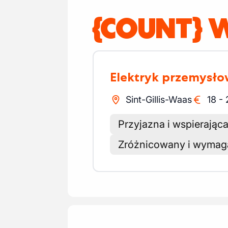
{COUNT} W
Elektryk przemysł
Sint-Gillis-Waas
18
-
Przyjazna i wspierając
Zróżnicowany i wymag