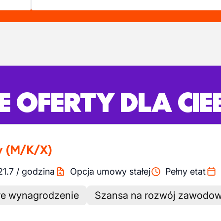
 OFERTY DLA CIE
y
(M/K/X)
21.7
/
godzina
Opcja umowy stałej
Pełny etat
e wynagrodzenie
Szansa na rozwój zawodo