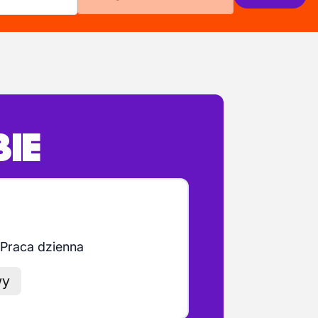
BIE
Praca dzienna
wy