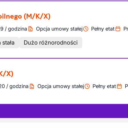
bilnego
(M/K/X)
19
/
godzina
Opcja umowy stałej
Pełny etat
P
 stała
Dużo różnorodności
K/X)
20
/
godzina
Opcja umowy stałej
Pełny etat
P