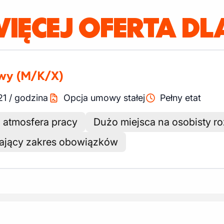
IĘCEJ OFERTA DLA
owy
(M/K/X)
21
/
godzina
Opcja umowy stałej
Pełny etat
a atmosfera pracy
Dużo miejsca na osobisty r
ający zakres obowiązków