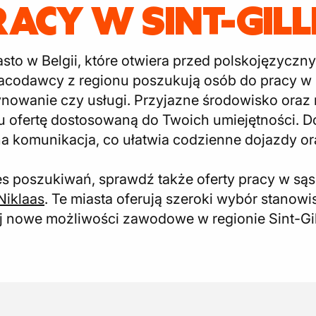
RACY W SINT-GIL
iasto w Belgii, które otwiera przed polskojęzycz
codawcy z regionu poszukują osób do pracy w b
ynowanie czy usługi. Przyjazne środowisko oraz 
 tu ofertę dostosowaną do Twoich umiejętności. 
na komunikacja, co ułatwia codzienne dojazdy or
es poszukiwań, sprawdź także oferty pracy w są
Niklaas
. Te miasta oferują szeroki wybór stanow
nowe możliwości zawodowe w regionie Sint-Gill