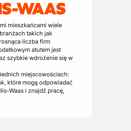
LIS-WAAS
nymi mieszkańcami wiele
ranżach takich jak
rosnąca liczba firm
Dodatkowym atutem jest
az szybkie wdrożenie się w
siednich miejscowościach:
isk, które mogą odpowiadać
is-Waas i znajdź pracę,