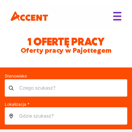
1 OFERTĘ PRACY
Oferty pracy w Pajottegem
Stanowisko
Lokalizacja *