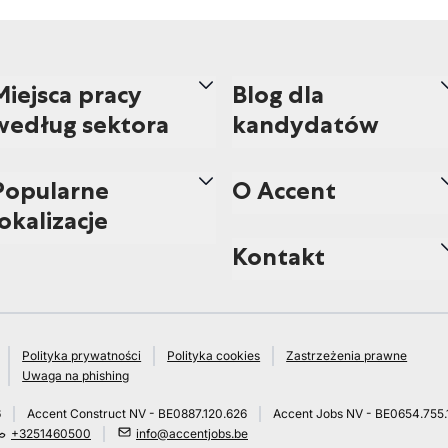
Miejsca pracy
Blog dla
według sektora
kandydatów
Popularne
O Accent
lokalizacje
Kontakt
Polityka prywatności
Polityka cookies
Zastrzeżenia prawne
Uwaga na phishing
6
Accent Construct NV - BE0887.120.626
Accent Jobs NV - BE0654.755.
+3251460500
info@accentjobs.be