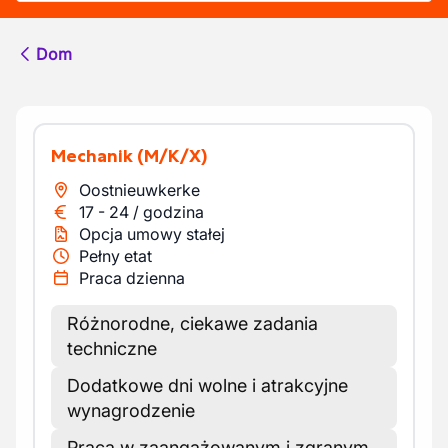
Dom
Mechanik
(M/K/X)
Oostnieuwkerke
17
-
24
/
godzina
Opcja umowy stałej
Pełny etat
Praca dzienna
Różnorodne, ciekawe zadania
techniczne
Dodatkowe dni wolne i atrakcyjne
wynagrodzenie
Praca w zaangażowanym i zgranym