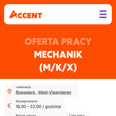
OFERTA PRACY
MECHANIK
(M/K/X)
Lokalizacja
Roeselare
,
West-Vlaanderen
Wynagrodzenie
18,00
-
22,00
/
godzina
Rodzaj umowy
Czas pracy