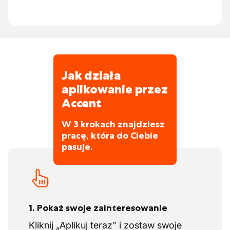
komunikacyjnymi, uczciwością i
Trafisz do większego przedsiębiorstwa,
przejrzystością.
gdzie panuje mimo wszystko rodzinna
atmosfera
Trafisz na różnorodne projekty
Wszystko jest do omówienia
Jak działa
Fajne aktywności zespołowe, może nie
aplikowanie przez
widujesz kolegów codziennie, ale w tej
Accent
firmie starają się utrzymać dobrą
atmosferę
W 3 krokach znajdziesz
pracę, która do Ciebie
pasuje.
1. Pokaż swoje zainteresowanie
Kliknij „Aplikuj teraz” i zostaw swoje