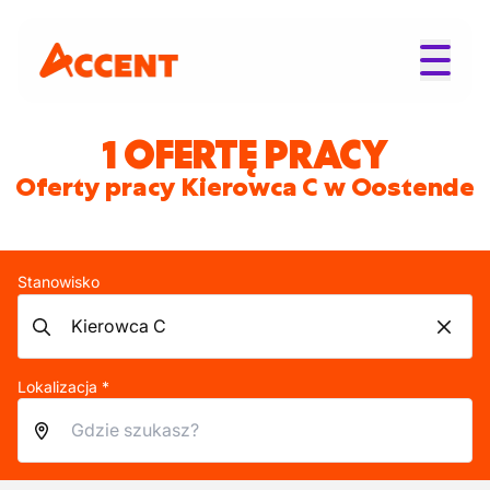
1 OFERTĘ PRACY
Oferty pracy Kierowca C w Oostende
Stanowisko
Lokalizacja *