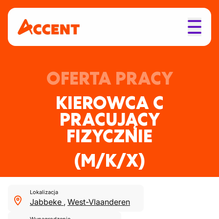
OFERTA PRACY
KIEROWCA C
PRACUJĄCY
FIZYCZNIE
(M/K/X)
Lokalizacja
Jabbeke
,
West-Vlaanderen