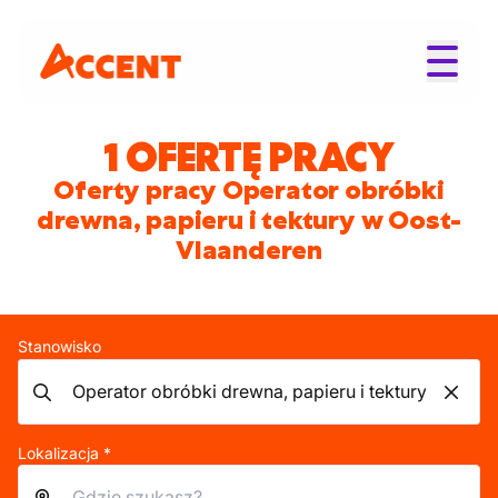
1 OFERTĘ PRACY
Oferty pracy Operator obróbki
drewna, papieru i tektury w Oost-
Vlaanderen
Stanowisko
Lokalizacja *