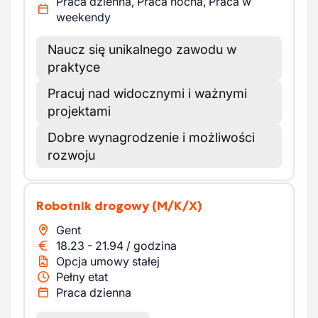
Praca dzienna, Praca nocna, Praca w
weekendy
Naucz się unikalnego zawodu w
praktyce
Pracuj nad widocznymi i ważnymi
projektami
Dobre wynagrodzenie i możliwości
rozwoju
Robotnik drogowy
(M/K/X)
Gent
18.23
-
21.94
/
godzina
Opcja umowy stałej
Pełny etat
Praca dzienna