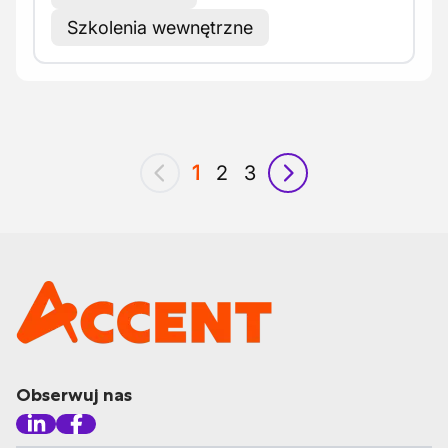
Szkolenia wewnętrzne
1
2
3
poprzedni
następny
Obserwuj nas