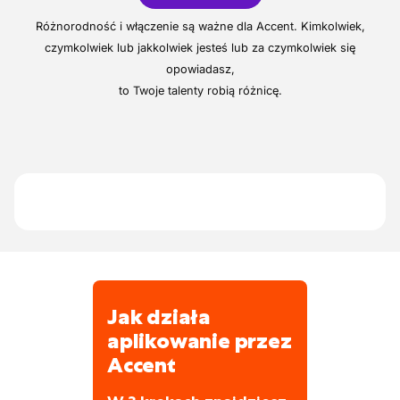
wykonanych z drewna, aluminium i PVC.
pracy
Dokładna wypłata dodatku urlopowego
Wykonywanie konserwacji i czyszczenia
Projektują i produkują wszystko
Różnorodność i włączenie są ważne dla Accent. Kimkolwiek,
maszyn
samodzielnie, są znani z jakości i obsługi.
czymkolwiek lub jakkolwiek jesteś lub za czymkolwiek się
Dodatkowych atrakcyjnych korzyści
opowiadasz,
Różnorodna praca z wysokiej jakości
to Twoje talenty robią różnicę.
produktami
Możliwość odbycia wewnętrznych
szkoleń
Praca w małym, profesjonalnym zespole
z krótkimi liniami komunikacyjnymi
Praca w godzinach dziennych, bez zmian
i pracy w weekendy
Jak działa
aplikowanie przez
Accent