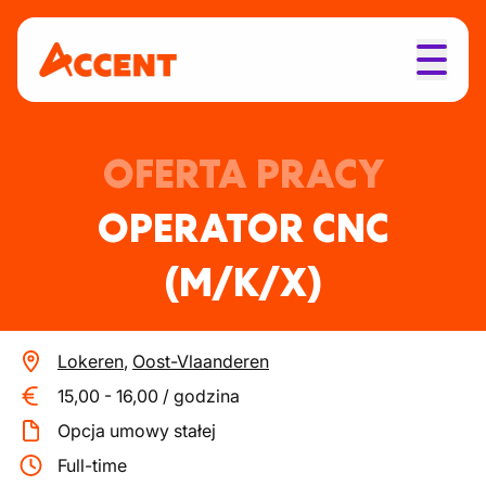
OFERTA PRACY
OPERATOR CNC
(M/K/X)
Lokeren
,
Oost-Vlaanderen
15,00
-
16,00
/
godzina
Opcja umowy stałej
Full-time