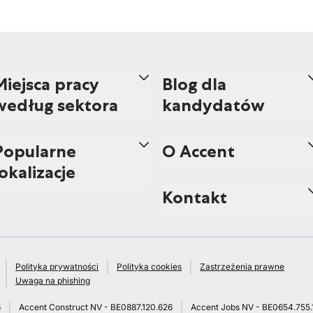
Miejsca pracy
Blog dla
według sektora
kandydatów
Popularne
O Accent
lokalizacje
Kontakt
Polityka prywatności
Polityka cookies
Zastrzeżenia prawne
Uwaga na phishing
6
Accent Construct NV - BE0887.120.626
Accent Jobs NV - BE0654.755.