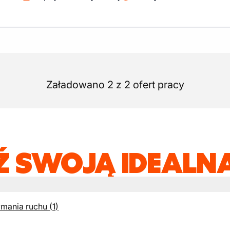
Załadowano 2 z 2 ofert pracy
Ź SWOJĄ IDEALNĄ
ymania ruchu
(
1
)